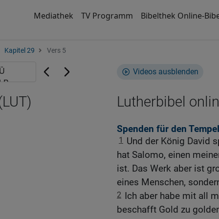
Mediathek
TV Programm
Bibelthek Online-Bibe
Kapitel 29
Vers 5
Videos ausblenden
 (LUT)
Lutherbibel onli
Spenden für den Tempel
1
Und der König David s
hat Salomo, einen meiner
ist. Das Werk aber ist gr
eines Menschen, sonder
2
Ich aber habe mit all 
beschafft Gold zu golden