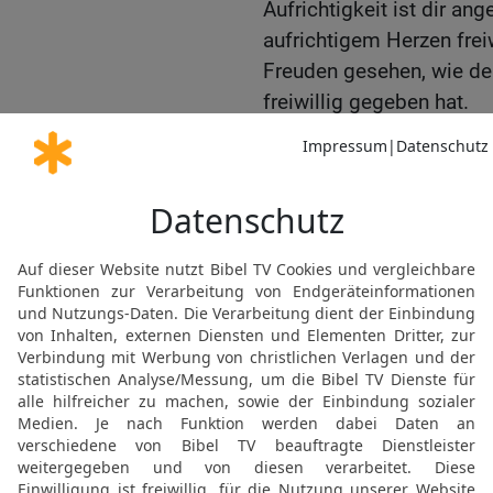
Aufrichtigkeit ist dir a
aufrichtigem Herzen frei
Freuden gesehen, wie dein
freiwillig gegeben hat.
18
HERR, Gott Abrahams, 
bewahre für immer solc
Herzen deines Volks und 
19
Und meinem Sohn Salo
dass er halte deine Geb
alles ausführe und diese
habe.
20
Und David sprach zu
euren Gott! Und die gan
ihrer Väter, und sie neig
HERRN und vor dem Kön
21
und opferten dem HE