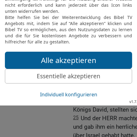
Morgen opferten sie de
Stiere, tausend Widder, 
sowie Schlachtopfer in M
22
Und sie aßen und tr
mit großen Freuden und
Sohn Davids, zum König
Fürsten und Zadok zum P
Salomo wird König. Dav
23
So setzte sich Salom
an seines Vaters David s
ganz Israel wurde ihm g
24
Und alle Obersten und
Königs David, stellten s
25
Und der HERR machte 
und gab ihm ein herrlich
über Israel gehabt hatte.