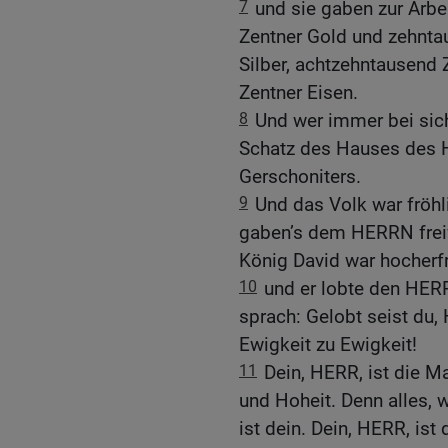
7
und sie gaben zur Arb
Zentner Gold und zehnta
Silber, achtzehntausend
Zentner Eisen.
8
Und wer immer bei sich
Schatz des Hauses des H
Gerschoniters.
9
Und das Volk war fröhli
gaben’s dem HERRN freiw
König David war hocherfr
10
und er lobte den HER
sprach: Gelobt seist du, 
Ewigkeit zu Ewigkeit!
11
Dein, HERR, ist die Ma
und Hoheit. Denn alles, 
ist dein. Dein, HERR, ist