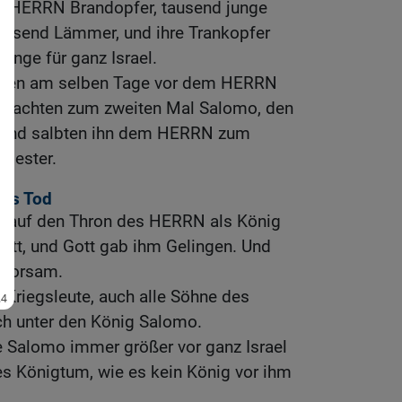
m HERRN Brandopfer, tausend junge
tausend Lämmer, und ihre Trankopfer
enge für ganz Israel.
anken am selben Tage vor dem HERRN
 machten zum zweiten Mal Salomo, den
 und salbten ihn dem HERRN zum
riester.
ids Tod
o auf den Thron des HERRN als König
tatt, und Gott gab ihm Gelingen. Und
ehorsam.
 Kriegsleute, auch alle Söhne des
ich unter den König Salomo.
Salomo immer größer vor ganz Israel
es Königtum, wie es kein König vor ihm