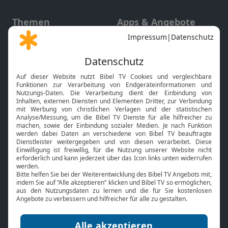
Themen
Apps & Angebote
Gott und Bibel erklärt
Newsletter
Feiertage
Mobile App
Interviews
Kids App
Neuigkeiten
Smart TV
HbbTV
Bibelthek Online-Bibel
Nächster Gottesdienst
Bibel TV
Service
Über uns
Kontakt
Jobs
TV-Empfang
Presse
FAQ
Mediadaten