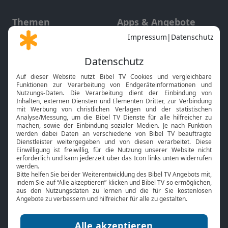
Themen
Apps & Angebote
Gott und Bibel erklärt
Newsletter
Feiertage
Mobile App
Interviews
Kids App
Neuigkeiten
Smart TV
HbbTV
Bibelthek Online-Bibel
Nächster Gottesdienst
Bibel TV
Service
Über uns
Kontakt
Jobs
TV-Empfang
Presse
FAQ
Mediadaten