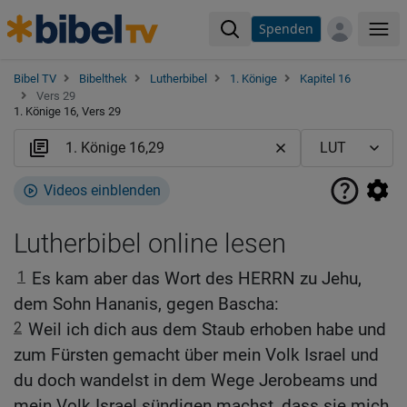
Spenden
Me
Bibel TV
Bibelthek
Lutherbibel
1. Könige
Kapitel 16
Vers 29
1. Könige 16, Vers 29
Videos einblenden
Lutherbibel online lesen
1
Es kam aber das Wort des HERRN zu Jehu,
dem Sohn Hananis, gegen Bascha:
2
Weil ich dich aus dem Staub erhoben habe und
zum Fürsten gemacht über mein Volk Israel und
du doch wandelst in dem Wege Jerobeams und
mein Volk Israel sündigen machst, dass sie mich