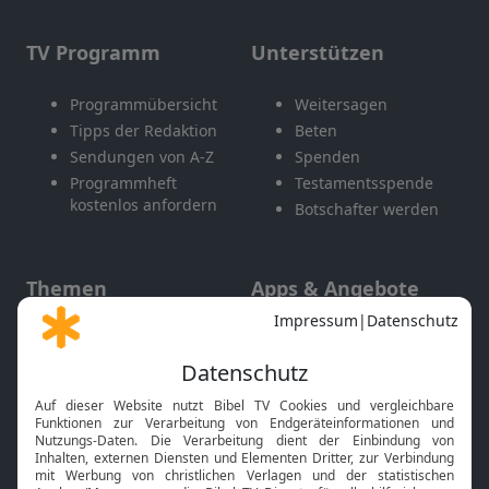
TV Programm
Unterstützen
Programmübersicht
Weitersagen
Tipps der Redaktion
Beten
Sendungen von A-Z
Spenden
Programmheft
Testamentsspende
kostenlos anfordern
Botschafter werden
Themen
Apps & Angebote
Gott und Bibel erklärt
Newsletter
Feiertage
Mobile App
Interviews
Kids App
Neuigkeiten
Smart TV
HbbTV
Bibelthek Online-Bibel