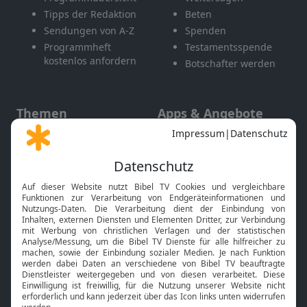
Tipps der Redaktion
Beten
Sendungen von A-Z
Spenden
Programmheft
Testamentsspende
kostenlos anfordern
Botschafter werden
Themen
Apps & Angebote
Gott und Bibel erklärt
Newsletter
Feiertage
Mobile App
Interviews
Kids App
Neuigkeiten
Smart TV
HbbTV
Bibelthek Online-Bibel
Nächster Gottesdienst
Bibel TV
Service