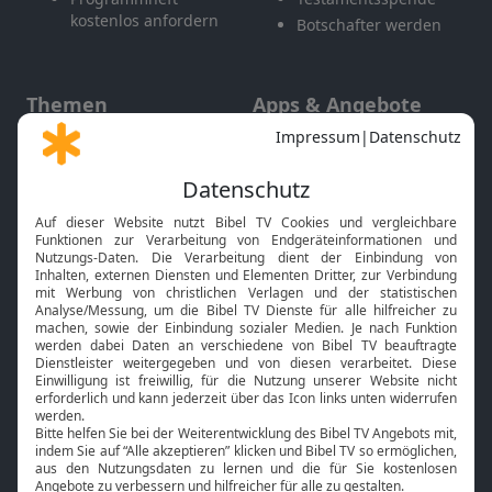
kostenlos anfordern
Botschafter werden
Themen
Apps & Angebote
Gott und Bibel erklärt
Newsletter
Feiertage
Mobile App
Interviews
Kids App
Neuigkeiten
Smart TV
HbbTV
Bibelthek Online-Bibel
Nächster Gottesdienst
Bibel TV
Service
Über uns
Kontakt
Jobs
TV-Empfang