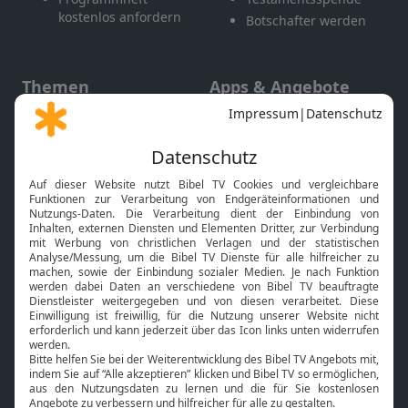
kostenlos anfordern
Botschafter werden
Themen
Apps & Angebote
Gott und Bibel erklärt
Newsletter
Feiertage
Mobile App
Interviews
Kids App
Neuigkeiten
Smart TV
HbbTV
Bibelthek Online-Bibel
Nächster Gottesdienst
Bibel TV
Service
Über uns
Kontakt
Jobs
TV-Empfang