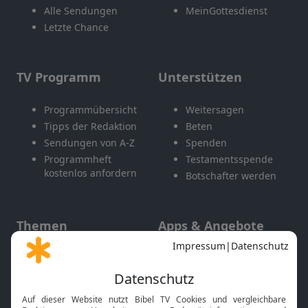
Alle Sendungen
MeinGottesdienst
Letzte Chance
TV Programm
Unterstützen
Programmübersicht
Weitersagen
Tipps der Redaktion
Beten
Sendungen von A-Z
Spenden
Programmheft
Testamentsspende
kostenlos anfordern
Botschafter werden
Themen
Apps & Angebote
Gott und Bibel erklärt
Newsletter
Feiertage
Mobile App
Interviews
Kids App
Neuigkeiten
Smart TV