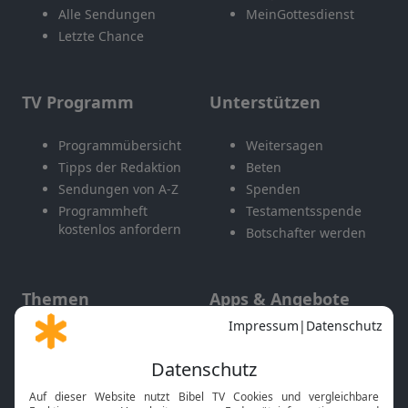
Alle Sendungen
MeinGottesdienst
Letzte Chance
TV Programm
Unterstützen
Programmübersicht
Weitersagen
Tipps der Redaktion
Beten
Sendungen von A-Z
Spenden
Programmheft
Testamentsspende
kostenlos anfordern
Botschafter werden
Themen
Apps & Angebote
Gott und Bibel erklärt
Newsletter
Feiertage
Mobile App
Interviews
Kids App
Neuigkeiten
Smart TV