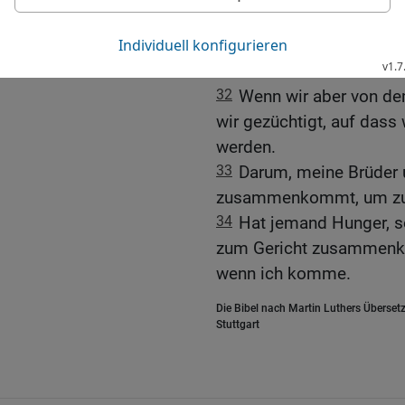
30
Darum sind auch viel
nicht wenige sind entsch
31
Wenn wir uns selber ri
32
Wenn wir aber von de
wir gezüchtigt, auf dass
werden.
33
Darum, meine Brüder 
zusammenkommt, um zu e
34
Hat jemand Hunger, so
zum Gericht zusammenkom
wenn ich komme.
Die Bibel nach Martin Luthers Übersetz
Stuttgart