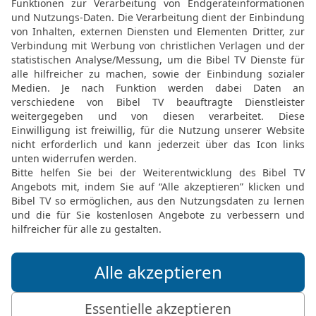
weitergegeben habe: Der 
ward, nahm er das Brot,
24
dankte und brach’s un
das tut zu meinem Gedäc
25
Desgleichen nahm er
sprach: Dieser Kelch ist 
sooft ihr daraus trinkt,
26
Denn sooft ihr von d
trinkt, verkündigt ihr de
27
Wer also unwürdig vo
des Herrn trinkt, der wir
Herrn.
28
Der Mensch prüfe aber
diesem Brot und trinke 
29
Denn wer isst und trin
ist, der isst und trinkt s