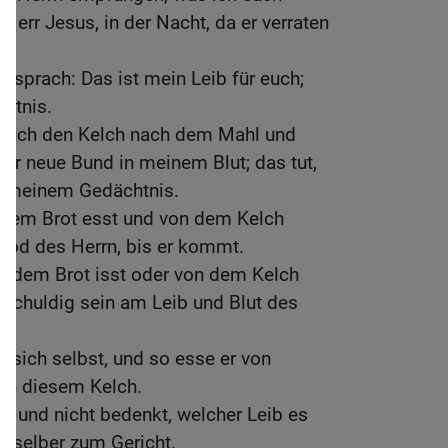
Herr Jesus, in der Nacht, da er verraten
d sprach: Das ist mein Leib für euch;
htnis.
 auch den Kelch nach dem Mahl und
der neue Bund in meinem Blut; das tut,
 zu meinem Gedächtnis.
iesem Brot esst und von dem Kelch
n Tod des Herrn, bis er kommt.
n dem Brot isst oder von dem Kelch
d schuldig sein am Leib und Blut des
 sich selbst, und so esse er von
von diesem Kelch.
kt und nicht bedenkt, welcher Leib es
ich selber zum Gericht.