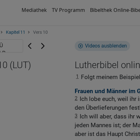
Mediathek
TV Programm
Bibelthek Online-Bibe
Kapitel 11
Vers 10
Videos ausblenden
10 (LUT)
Lutherbibel onli
1
Folgt meinem Beispiel 
Frauen und Männer im G
2
Ich lobe euch, weil ihr
den Überlieferungen fest
3
Ich will aber, dass ihr
jeden Mannes ist; der Ma
aber ist das Haupt Christ