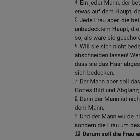
4
Ein jeder Mann, der be
etwas auf dem Haupt, de
5
Jede Frau aber, die bet
unbedecktem Haupt, die 
so, als wäre sie geschor
6
Will sie sich nicht bed
abschneiden lassen! Wenn
dass sie das Haar abgesc
sich bedecken.
7
Der Mann aber soll das
Gottes Bild und Abglanz;
8
Denn der Mann ist nich
dem Mann.
9
Und der Mann wurde ni
sondern die Frau um des
10
Darum soll die Frau 