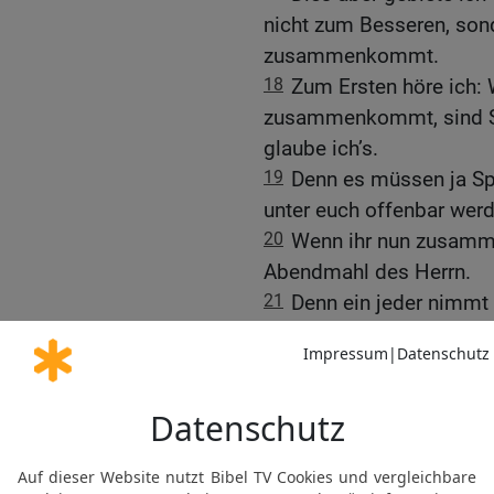
nicht zum Besseren, son
zusammenkommt.
18
Zum Ersten höre ich: 
zusammenkommt, sind Sp
glaube ich’s.
19
Denn es müssen ja Spa
unter euch offenbar werd
20
Wenn ihr nun zusamm
Abendmahl des Herrn.
21
Denn ein jeder nimmt
und der eine ist hungrig,
22
Habt ihr denn nicht H
Oder verachtet ihr die G
nichts haben? Was soll i
Hierin lobe ich euch nich
23
Denn ich habe von de