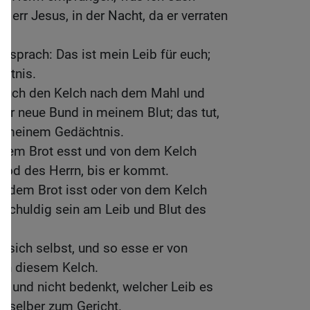
Herr Jesus, in der Nacht, da er verraten
d sprach: Das ist mein Leib für euch;
htnis.
 auch den Kelch nach dem Mahl und
der neue Bund in meinem Blut; das tut,
 zu meinem Gedächtnis.
iesem Brot esst und von dem Kelch
n Tod des Herrn, bis er kommt.
n dem Brot isst oder von dem Kelch
d schuldig sein am Leib und Blut des
 sich selbst, und so esse er von
von diesem Kelch.
kt und nicht bedenkt, welcher Leib es
ich selber zum Gericht.