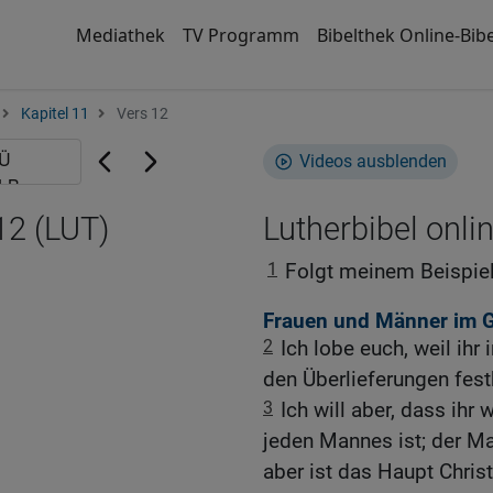
Mediathek
TV Programm
Bibelthek Online-Bibe
Kapitel 11
Vers 12
Videos ausblenden
12 (LUT)
Lutherbibel onli
1
Folgt meinem Beispiel 
Frauen und Männer im G
2
Ich lobe euch, weil ihr
den Überlieferungen fest
3
Ich will aber, dass ihr
jeden Mannes ist; der Ma
aber ist das Haupt Christ