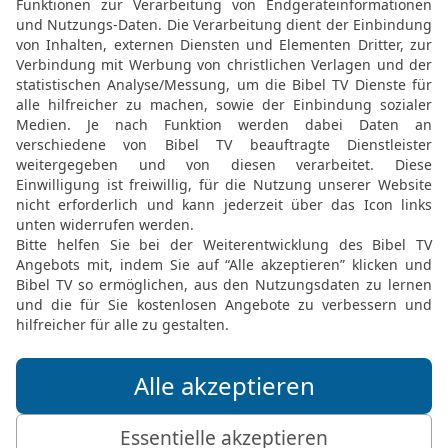
weitergegeben habe: Der 
ward, nahm er das Brot,
24
dankte und brach’s un
das tut zu meinem Gedäc
25
Desgleichen nahm er
sprach: Dieser Kelch ist 
sooft ihr daraus trinkt,
26
Denn sooft ihr von d
trinkt, verkündigt ihr de
27
Wer also unwürdig vo
des Herrn trinkt, der wir
Herrn.
28
Der Mensch prüfe aber
diesem Brot und trinke 
29
Denn wer isst und trin
ist, der isst und trinkt s