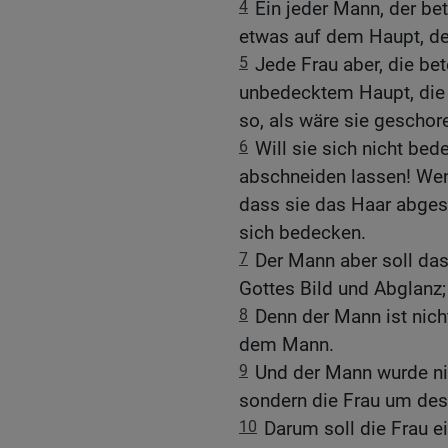
4
Ein jeder Mann, der be
etwas auf dem Haupt, de
5
Jede Frau aber, die bet
unbedecktem Haupt, die 
so, als wäre sie geschor
6
Will sie sich nicht bed
abschneiden lassen! Wenn
dass sie das Haar abgesc
sich bedecken.
7
Der Mann aber soll das
Gottes Bild und Abglanz;
8
Denn der Mann ist nich
dem Mann.
9
Und der Mann wurde ni
sondern die Frau um des
10
Darum soll die Frau 