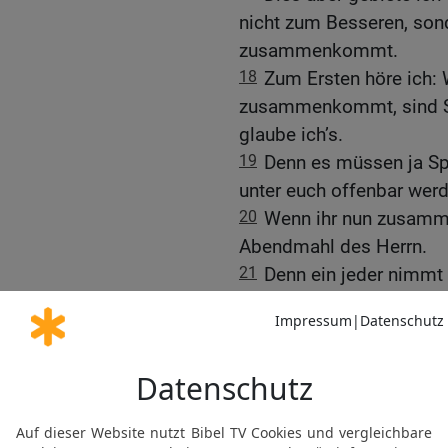
nicht zum Besseren, son
zusammenkommt.
18
Zum Ersten höre ich: 
zusammenkommt, sind Sp
glaube ich’s.
19
Denn es müssen ja Spa
unter euch offenbar werd
20
Wenn ihr nun zusamm
Abendmahl des Herrn.
21
Denn ein jeder nimmt
und der eine ist hungrig,
22
Habt ihr denn nicht H
Oder verachtet ihr die G
nichts haben? Was soll i
Hierin lobe ich euch nich
23
Denn ich habe von de