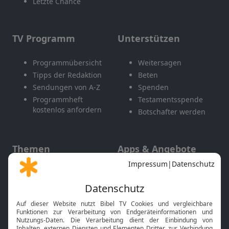
Letzte Chance
TV Programm
Unterstützen
Programmübersicht
Weitersagen
Tipps der Redaktion
Beten
Sendungen von A-Z
Spenden
Programmheft
Testamentsspende
kostenlos anfordern
Botschafter werden
Themen
Apps & Angebote
Gott und Bibel erklärt
Newsletter
Feiertage
Mobile App
Interviews
Kids App
Neuigkeiten
Smart TV
HbbTV