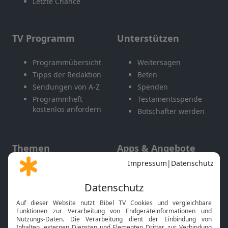
Letzte Chance
TV Programm
Unterstützen
Programmübersicht
Weitersagen
Tipps der Redaktion
Beten
Sendungen von A-Z
Spenden
Programmheft
Testamentsspende
kostenlos anfordern
Botschafter werden
Themen
Apps & Angebote
Gott und Bibel erklärt
Newsletter
Feiertage
Mobile App
Interviews
Kids App
Neuigkeiten
Smart TV
HbbTV