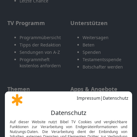
Letzte Chance
TV Programm
Unterstützen
Programmübersicht
Weitersagen
Tipps der Redaktion
Beten
Sendungen von A-Z
Spenden
Programmheft
Testamentsspende
kostenlos anfordern
Botschafter werden
Themen
Apps & Angebote
Gott und Bibel erklärt
Newsletter
Feiertage
Mobile App
Interviews
Kids App
Neuigkeiten
Smart TV
HbbTV