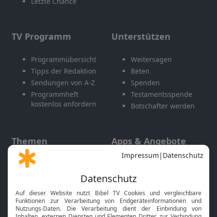
Letzte Chance
TV Programm
Unterstützen
Programmübersicht
Weitersagen
Tipps der Redaktion
Beten
Sendungen von A-Z
Spenden
Programmheft
Testamentsspende
kostenlos anfordern
Botschafter werden
Themen
Apps & Angebote
Gott und Bibel erklärt
Newsletter
Feiertage
Mobile App
Interviews
Kids App
Neuigkeiten
Smart TV
HbbTV