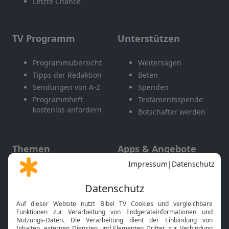
Letzte Chance
TV Programm
Unterstützen
Programmübersicht
Weitersagen
Tipps der Redaktion
Beten
Sendungen von A-Z
Spenden
Programmheft
Testamentsspende
kostenlos anfordern
Botschafter werden
Themen
Apps & Angebote
Gott und Bibel erklärt
Newsletter
Feiertage
Mobile App
Interviews
Kids App
Neuigkeiten
Smart TV
HbbTV