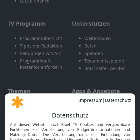
Letzte Chance
TV Programm
Unterstützen
Programmübersicht
Weitersagen
Tipps der Redaktion
Beten
Sendungen von A-Z
Spenden
Programmheft
Testamentsspende
kostenlos anfordern
Botschafter werden
Themen
Apps & Angebote
Gott und Bibel erklärt
Newsletter
Feiertage
Mobile App
Interviews
Kids App
Neuigkeiten
Smart TV
HbbTV