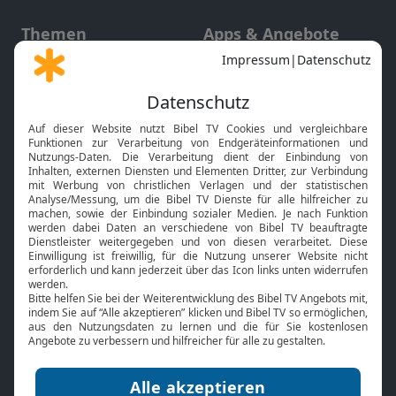
Themen
Apps & Angebote
Gott und Bibel erklärt
Newsletter
Feiertage
Mobile App
Interviews
Kids App
Neuigkeiten
Smart TV
HbbTV
Bibelthek Online-Bibel
Nächster Gottesdienst
Bibel TV
Service
Über uns
Kontakt
Jobs
TV-Empfang
Presse
FAQ
Mediadaten