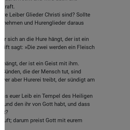
Kraft.
ure Leiber Glieder Christi sind? Sollte
sti nehmen und Hurenglieder daraus
Wer sich an die Hure hängt, der ist ein
hrift sagt: »Die zwei werden ein Fleisch
hängt, der ist ein Geist mit ihm.
le Sünden, die der Mensch tut, sind
 wer aber Hurerei treibt, der sündigt am
 dass euer Leib ein Tempel des Heiligen
ist und den ihr von Gott habt, und dass
ört?
kauft; darum preist Gott mit eurem