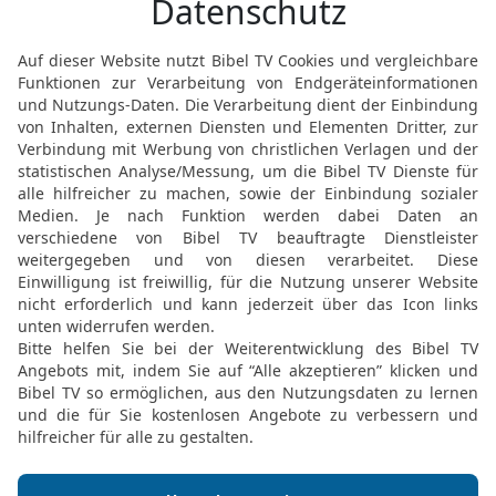
auferwecken durch seine 
15
Wisst ihr nicht, dass e
ich nun die Glieder Chri
machen? Das sei ferne!
16
Oder wisst ihr nicht: 
Leib mit ihr? Denn die Sc
sein« (1. Mose 2,24).
17
Wer aber dem Herrn an
18
Flieht die Hurerei! Al
außerhalb seines Leibes;
eigenen Leibe.
19
Oder wisst ihr nicht,
Geistes ist, der in euch 
ihr nicht euch selbst geh
20
Denn ihr seid teuer er
Leibe.