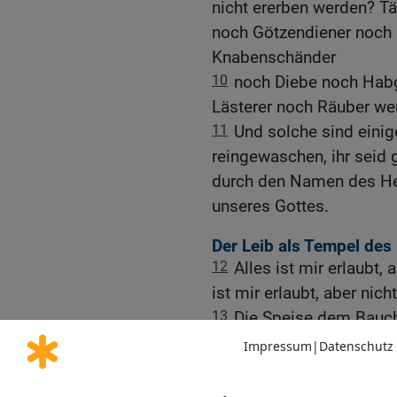
nicht ererben werden? T
noch Götzendiener noch
Knabenschänder
10
noch Diebe noch Habg
Lästerer noch Räuber we
11
Und solche sind einig
reingewaschen, ihr seid 
durch den Namen des Her
unseres Gottes.
Der Leib als Tempel des 
12
Alles ist mir erlaubt, 
ist mir erlaubt, aber nic
13
Die Speise dem Bauch
wird das eine wie das a
nicht der Hurerei, sonde
14
Gott aber hat den Her