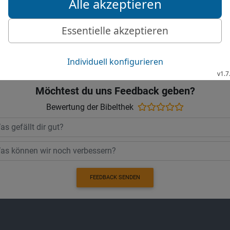
Die Bibel nach Martin Luthers Übersetz
Stuttgart
Möchtest du uns Feedback geben?
Bewertung der Bibelthek
FEEDBACK SENDEN