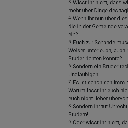
3
Wisst ihr nicht, dass w
mehr über Dinge des täg
4
Wenn ihr nun über diese
die in der Gemeinde vera
ein?
5
Euch zur Schande muss 
Weiser unter euch, auch 
Bruder richten könnte?
6
Sondern ein Bruder rec
Ungläubigen!
7
Es ist schon schlimm g
Warum lasst ihr euch nic
euch nicht lieber übervor
8
Sondern ihr tut Unrecht
Brüdern!
9
Oder wisst ihr nicht, 