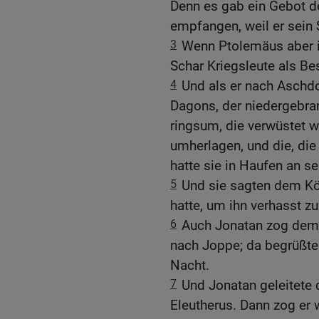
Denn es gab ein Gebot de
empfangen, weil er sein 
3
Wenn Ptolemäus aber in
Schar Kriegsleute als Be
4
Und als er nach Aschd
Dagons, der niedergebra
ringsum, die verwüstet w
umherlagen, und die, die
hatte sie in Haufen an s
5
Und sie sagten dem Kön
hatte, um ihn verhasst 
6
Auch Jonatan zog dem 
nach Joppe; da begrüßten
Nacht.
7
Und Jonatan geleitete 
Eleutherus. Dann zog er