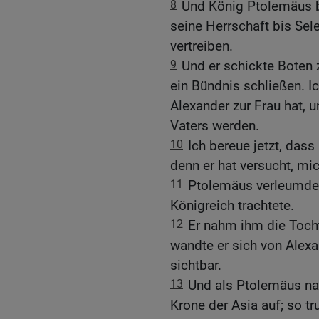
8
Und König Ptolemäus br
seine Herrschaft bis Sel
vertreiben.
9
Und er schickte Boten 
ein Bündnis schließen. Ic
Alexander zur Frau hat, 
Vaters werden.
10
Ich bereue jetzt, das
denn er hat versucht, mic
11
Ptolemäus verleumdete
Königreich trachtete.
12
Er nahm ihm die Toch
wandte er sich von Alexa
sichtbar.
13
Und als Ptolemäus nac
Krone der Asia auf; so t