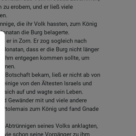
zu erobern, und er ließ viele
en.
nnige, die ihr Volk hassten, zum König
Jonatan die Burg belagerte.
iet er in Zorn. Er zog sogleich nach
 Jonatan, dass er die Burg nicht länger
ds ihm entgegen kommen sollte, um
egnen.
e Botschaft bekam, ließ er nicht ab von
e einige von den Ältesten Israels und
e sich auf und wagte sein Leben.
und Gewänder mit und viele andere
 Ptolemais zum König und fand Gnade
der Abtrünnigen seines Volks anklagten,
m, wie schon seine Vorgänger zu ihm