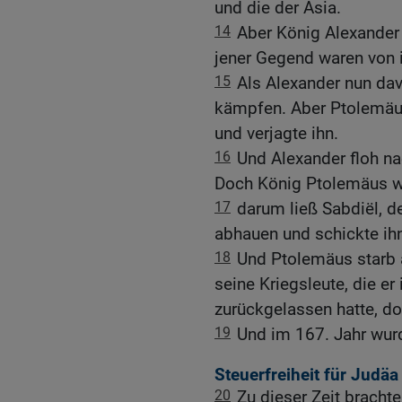
und die der Asia.
14
Aber König Alexander 
jener Gegend waren von 
15
Als Alexander nun dav
kämpfen. Aber Ptolemäus
und verjagte ihn.
16
Und Alexander floh na
Doch König Ptolemäus wa
17
darum ließ Sabdiël, d
abhauen und schickte ih
18
Und Ptolemäus starb 
seine Kriegsleute, die er
zurückgelassen hatte, d
19
Und im 167. Jahr wur
Steuerfreiheit für Judäa
20
Zu dieser Zeit brach