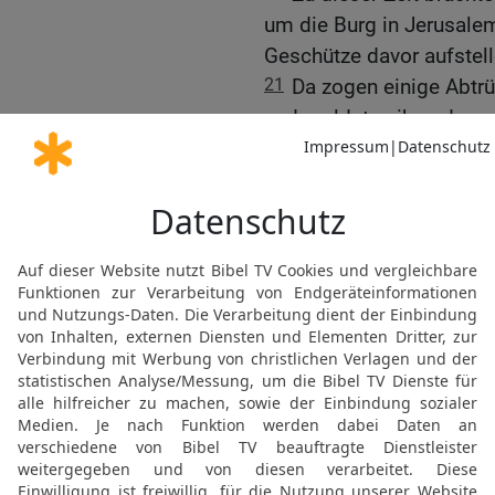
um die Burg in Jerusalem 
Geschütze davor aufstell
21
Da zogen einige Abtrü
und meldeten ihm, dass 
22
Als der das hörte, ger
Ptolemais und schrieb an
belagern, sondern eilen
ihm in Ptolemais zu beg
23
Doch als Jonatan dies
der Belagerung. Er wählt
den Priestern aus, macht
24
Er nahm Silber, Gold 
Geschenke und zog nach
bei ihm.
25
Als ihn dann etliche 
26
hielt der König zu ih