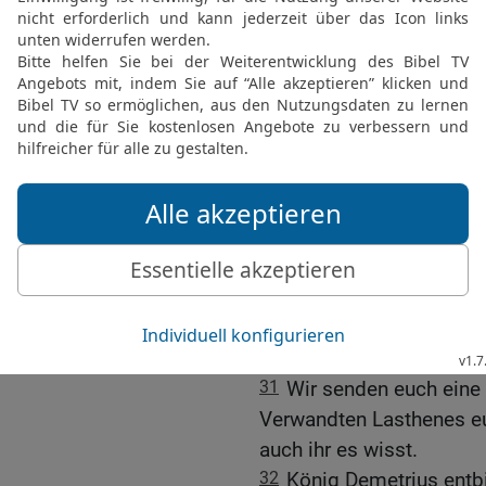
gehalten hatten, und erw
Freunden.
27
Und er bestätigte ihn
andern Ehren, die er bis
einem seiner ersten Freu
28
Jonatan bat auch den 
Bezirken und Samaria di
ihm dafür dreihundert Tal
29
Das bewilligte der Kön
all dies aus:
30
König Demetrius entb
jüdischen Volk seinen Gr
31
Wir senden euch eine 
Verwandten Lasthenes e
auch ihr es wisst.
32
König Demetrius entbi