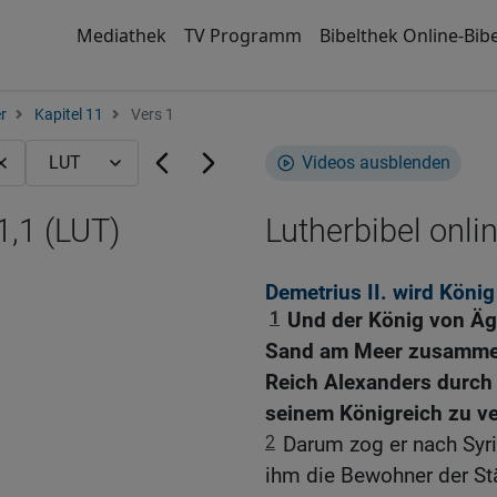
Mediathek
TV Programm
Bibelthek Online-Bibe
r
Kapitel 11
Vers 1
Videos ausblenden
1,1 (LUT)
Lutherbibel onli
Demetrius II. wird König
1
Und der König von Ägy
Sand am Meer zusammen 
Reich Alexanders durch H
seinem Königreich zu ve
2
Darum zog er nach Syri
ihm die Bewohner der St