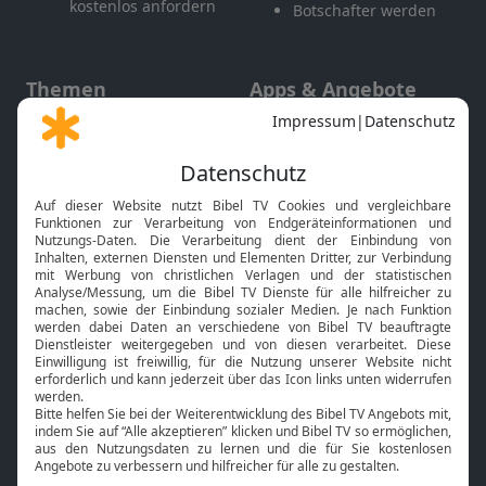
kostenlos anfordern
Botschafter werden
Themen
Apps & Angebote
Gott und Bibel erklärt
Newsletter
Feiertage
Mobile App
Interviews
Kids App
Neuigkeiten
Smart TV
HbbTV
Bibelthek Online-Bibel
Nächster Gottesdienst
Bibel TV
Service
Über uns
Kontakt
Jobs
TV-Empfang
Presse
FAQ