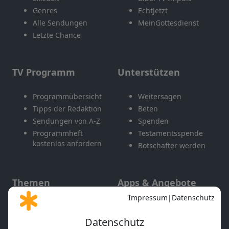
Genres
EchtJetzt
Alle Sendungen
MeinGottesdienst
Letzte Chance
TV Programm
Unterstützen
Programmübersicht
Weitersagen
Tipps der Redaktion
Beten
Sendungen von A-Z
Spenden
Programmheft
Testamentsspende
kostenlos anfordern
Botschafter werden
Themen
Apps & Angebote
Gott und Bibel erklärt
Newsletter
Feiertage
Mobile App