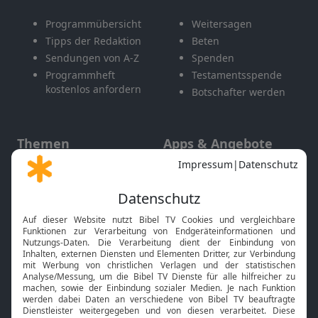
Programmübersicht
Weitersagen
Tipps der Redaktion
Beten
Sendungen von A-Z
Spenden
Programmheft
Testamentsspende
kostenlos anfordern
Botschafter werden
Themen
Apps & Angebote
Gott und Bibel erklärt
Newsletter
Feiertage
Mobile App
Interviews
Kids App
Neuigkeiten
Smart TV
HbbTV
Bibelthek Online-Bibel
Nächster Gottesdienst