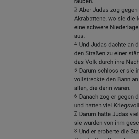
rauben.
3
Aber Judas zog gegen 
Akrabattene, wo sie die I
eine schwere Niederlage 
aus.
4
Und Judas dachte an di
den Straßen zu einer stä
das Volk durch ihre Nac
5
Darum schloss er sie in
vollstreckte den Bann an
allen, die darin waren.
6
Danach zog er gegen d
und hatten viel Kriegsv
7
Darum hatte Judas vie
sie wurden von ihm gesc
8
Und er eroberte die St