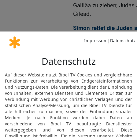
Galiläa zu ziehen; Juda
Gilead.
Simon rettet die Juden a
21
Als nun Simon nach Ga
den Heiden, und sie wur
22
Er verfolgte sie bis 
dreitausend Heiden kame
23
Danach nahm er die Le
und Kind und all ihr Hab 
Freude nach Judäa.
Judas und Jonatan sieg
24
Aber Judas Makkabäus
den Jordan in die Wüste 
25
Da trafen sie auf die 
und erzählten ihnen, wie