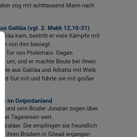
s aber zog mit achttausend Mann nach
us Galiläa (vgl.
2. Makk 12,10-31
)
liläa kam, bestritt er viele Kämpfe mit
den von ihm besiegt.
zum Tor von Ptolemais. Gegen
n um, und er machte Beute bei ihnen.
ute aus Galiläa und Arbatta mit Weib
und Gut mit und führte sie mit großer
en im Ostjordanland
 und sein Bruder Jonatan zogen über
drei Tagereisen weit.
Nabatäer. Die empfingen sie freundlich
 es ihren Brüdern in Gilead ergangen