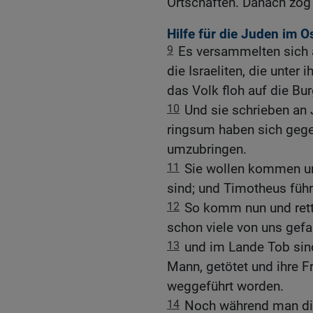
Ortschaften. Danach zog
Hilfe für die Juden im O
9
Es versammelten sich 
die Israeliten, die unter
das Volk floh auf die Bu
10
Und sie schrieben an 
ringsum haben sich geg
umzubringen.
11
Sie wollen kommen und
sind; und Timotheus führt
12
So komm nun und rett
schon viele von uns gefal
13
und im Lande Tob sind
Mann, getötet und ihre F
weggeführt worden.
14
Noch während man die