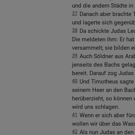
und die andern Städte in 
37
Danach aber brachte
und lagerte sich gegenüb
38
Da schickte Judas Leu
Die meldeten ihm: Er hat
versammelt; sie bilden e
39
Auch Söldner aus Arabi
jenseits des Bachs gelag
bereit. Darauf zog Judas
40
Und Timotheus sagte 
seinem Heer an den Bach
herüberzieht, so können 
wird uns schlagen.
41
Wenn er sich aber für
wollen wir über das Wass
42
Als nun Judas an den 