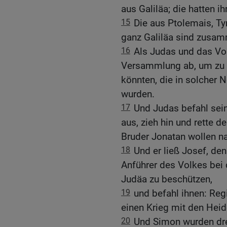
aus Galiläa; die hatten i
15
Die aus Ptolemais, T
ganz Galiläa sind zusa
16
Als Judas und das Vol
Versammlung ab, um zu ü
könnten, die in solcher
wurden.
17
Und Judas befahl sei
aus, zieh hin und rette d
Bruder Jonatan wollen na
18
Und er ließ Josef, de
Anführer des Volkes bei 
Judäa zu beschützen,
19
und befahl ihnen: Regi
einen Krieg mit den Hei
20
Und Simon wurden dre