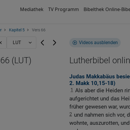
Mediathek
TV Programm
Bibelthek Online-Bibe
r
Kapitel 5
Vers 66
Videos ausblenden
,66 (LUT)
Lutherbibel onli
Judas Makkabäus besieg
2. Makk 10,15-18
)
1
Als aber die Heiden ri
aufgerichtet und das Hei
früher gewesen war, wurd
2
und nahmen sich vor, d
wohnte, auszurotten, und