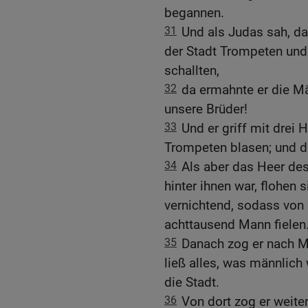
begannen.
31
Und als Judas sah, d
der Stadt Trompeten un
schallten,
32
da ermahnte er die M
unsere Brüder!
33
Und er griff mit drei 
Trompeten blasen; und da
34
Als aber das Heer de
hinter ihnen war, flohen 
vernichtend, sodass von
achttausend Mann fielen
35
Danach zog er nach M
ließ alles, was männlich
die Stadt.
36
Von dort zog er weite