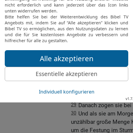
war,
26
auch, dass viele eing
Alema, Kaspin, Maked un
Städte;
27
und auch, dass viele i
eingeschlossen waren un
schon am nächsten Tage 
stürmen und sie alle an
28
Da kehrte Judas mit 
von Bosora, eroberte die
war, mit der Schärfe des
setzte sie in Brand.
29
Danach zogen sie bei 
30
Und als sie am Morgen
unzählbar große Menge K
um die Festung im Stur