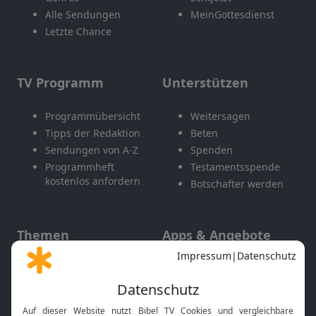
Alle Sendungen
MeinGottesdienst
Letzte Chance
TV Programm
Unterstützen
Programmübersicht
Weitersagen
Tipps der Redaktion
Beten
Sendungen von A-Z
Spenden
Programmheft
Testamentsspende
kostenlos anfordern
Botschafter werden
Themen
Apps & Angebote
Gott und Bibel erklärt
Newsletter
Feiertage
Mobile App
Interviews
Kids App