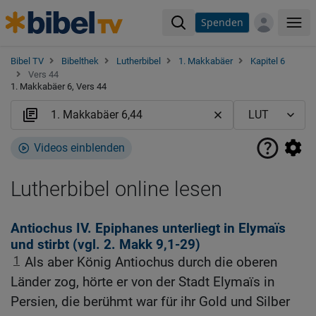
Spenden
Me
Bibel TV
Bibelthek
Lutherbibel
1. Makkabäer
Kapitel 6
Vers 44
1. Makkabäer 6, Vers 44
Videos einblenden
Lutherbibel online lesen
Antiochus IV. Epiphanes unterliegt in Elymaïs
und stirbt (vgl.
2. Makk 9,1-29
)
1
Als aber König Antiochus durch die oberen
Länder zog, hörte er von der Stadt Elymaïs in
Persien, die berühmt war für ihr Gold und Silber