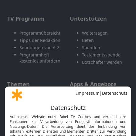
TV Programm
Unterstützen
Programmübersicht
Weitersagen
Tipps der Redaktion
Beten
Sendungen von A-Z
Spenden
Programmheft
Testamentsspende
kostenlos anfordern
Botschafter werden
Themen
Apps & Angebote
Gott und Bibel erklärt
Newsletter
Feiertage
Mobile App
Interviews
Kids App
Neuigkeiten
Smart TV
HbbTV
Bibelthek Online-Bibel