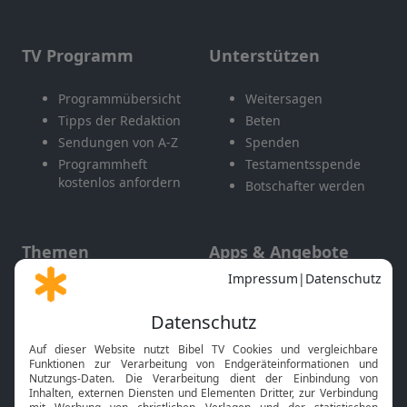
TV Programm
Unterstützen
Programmübersicht
Weitersagen
Tipps der Redaktion
Beten
Sendungen von A-Z
Spenden
Programmheft
Testamentsspende
kostenlos anfordern
Botschafter werden
Themen
Apps & Angebote
Gott und Bibel erklärt
Newsletter
Feiertage
Mobile App
Interviews
Kids App
Neuigkeiten
Smart TV
HbbTV
Bibelthek Online-Bibel