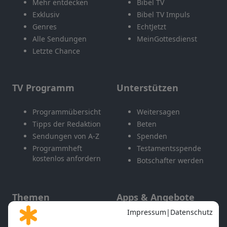
Mehr entdecken
Bibel TV
Exklusiv
Bibel TV Impuls
Genres
EchtJetzt
Alle Sendungen
MeinGottesdienst
Letzte Chance
TV Programm
Unterstützen
Programmübersicht
Weitersagen
Tipps der Redaktion
Beten
Sendungen von A-Z
Spenden
Programmheft
Testamentsspende
kostenlos anfordern
Botschafter werden
Themen
Apps & Angebote
Gott und Bibel erklärt
Newsletter