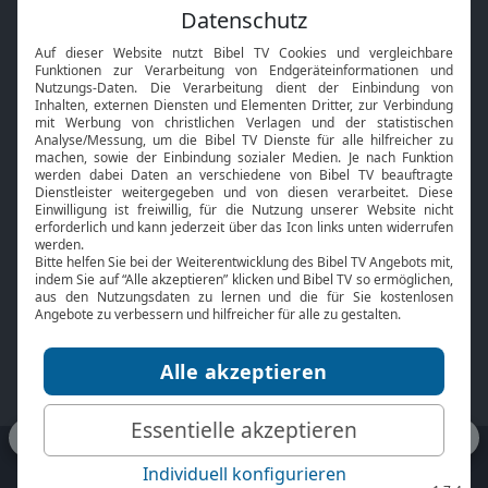
Feiertage
Mobile App
Interviews
Kids App
Neuigkeiten
Smart TV
HbbTV
Bibelthek Online-Bibel
Nächster Gottesdienst
Bibel TV
Service
Über uns
Kontakt
Jobs
TV-Empfang
Presse
FAQ
Mediadaten
bibeltv.de:
Impressum
Datenschutz
Nutzungsbedingungen
Fakten Bibel TV App