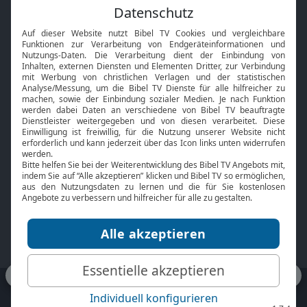
Feiertage
Mobile App
Interviews
Kids App
Neuigkeiten
Smart TV
HbbTV
Bibelthek Online-Bibel
Nächster Gottesdienst
Bibel TV
Service
Über uns
Kontakt
Jobs
TV-Empfang
Presse
FAQ
Mediadaten
bibeltv.de:
Impressum
Datenschutz
Nutzungsbedingungen
Fakten Bibel TV App