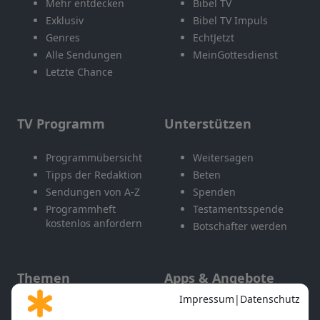
Mehr entdecken
Bibel TV
Exklusiv
Bibel TV Impuls
Genres
EchtJetzt
Alle Sendungen
MeinGottesdienst
Letzte Chance
TV Programm
Unterstützen
Programmübersicht
Weitersagen
Tipps der Redaktion
Beten
Sendungen von A-Z
Spenden
Programmheft
Testamentsspende
kostenlos anfordern
Botschafter werden
Themen
Apps & Angebote
Gott und Bibel erklärt
Newsletter