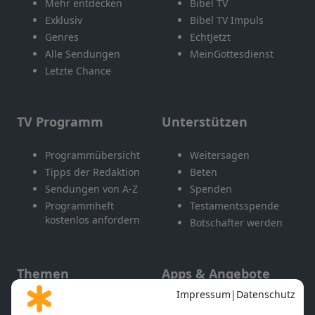
Mehr entdecken
Bibel TV
Exklusiv
Bibel TV Impuls
Genres
EchtJetzt
Alle Sendungen
MeinGottesdienst
Letzte Chance
TV Programm
Unterstützen
Programmübersicht
Weitersagen
Tipps der Redaktion
Beten
Sendungen von A-Z
Spenden
Programmheft
Testamentsspende
kostenlos anfordern
Botschafter werden
Themen
Apps & Angebote
Gott und Bibel erklärt
Newsletter