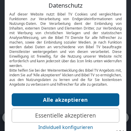
Feiertage
Mobile App
Interviews
Kids App
Neuigkeiten
Smart TV
HbbTV
Bibelthek Online-Bibel
Nächster Gottesdienst
Bibel TV
Service
Über uns
Kontakt
Jobs
TV-Empfang
Presse
FAQ
Mediadaten
bibeltv.de:
Impressum
Datenschutz
Nutzungsbedingungen
Fakten Bibel TV App