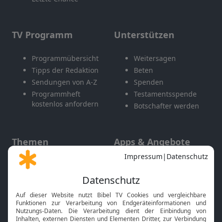
TV Programm
Unterstützen
Programmübersicht
Weitersagen
Tipps der Redaktion
Beten
Sendungen von A-Z
Spenden
Programmheft
Testamentsspende
kostenlos anfordern
Botschafter werden
Themen
Apps & Angebote
Gott und Bibel erklärt
Newsletter
Feiertage
Mobile App
Interviews
Kids App
Neuigkeiten
Smart TV
HbbTV