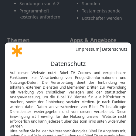
Sendungen von A-Z
Spenden
Programmheft
Testamentsspende
kostenlos anfordern
Botschafter werden
Themen
Apps & Angebote
Gott und Bibel erklärt
Newsletter
Feiertage
Mobile App
Interviews
Kids App
Neuigkeiten
Smart TV
HbbTV
Bibelthek Online-Bibel
Nächster Gottesdienst
Bibel TV
Service
Über uns
Kontakt