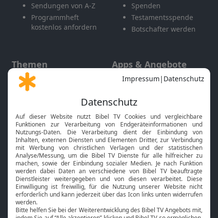
Sendungen von A-Z
Spenden
Programmheft
Testamentsspende
kostenlos anfordern
Botschafter werden
Themen
Apps & Angebote
Gott und Bibel erklärt
Newsletter
Feiertage
Mobile App
Interviews
Kids App
Neuigkeiten
Smart TV
HbbTV
Bibelthek Online-Bibel
Nächster Gottesdienst
Bibel TV
Service
Über uns
Kontakt