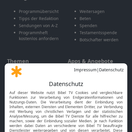
Programmübersicht
Weitersagen
Tipps der Redaktion
Beten
Sendungen von A-Z
Spenden
Programmheft
Testamentsspende
kostenlos anfordern
Botschafter werden
Themen
Apps & Angebote
Gott und Bibel erklärt
Newsletter
Feiertage
Mobile App
Interviews
Kids App
Neuigkeiten
Smart TV
HbbTV
Bibelthek Online-Bibel
Nächster Gottesdienst