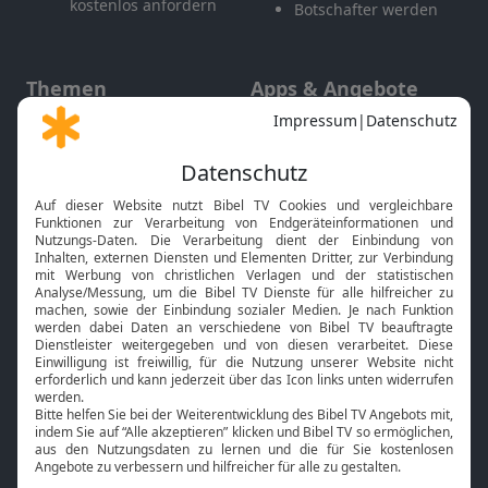
kostenlos anfordern
Botschafter werden
Themen
Apps & Angebote
Gott und Bibel erklärt
Newsletter
Feiertage
Mobile App
Interviews
Kids App
Neuigkeiten
Smart TV
HbbTV
Bibelthek Online-Bibel
Nächster Gottesdienst
Bibel TV
Service
Über uns
Kontakt
Jobs
TV-Empfang
Presse
FAQ