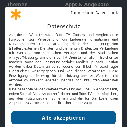
Themen
Apps & Angebote
Gott und Bibel erklärt
Newsletter
Feiertage
Mobile App
Interviews
Kids App
Neuigkeiten
Smart TV
HbbTV
Bibelthek Online-Bibel
Nächster Gottesdienst
Bibel TV
Service
Über uns
Kontakt
Jobs
TV-Empfang
Presse
FAQ
Mediadaten