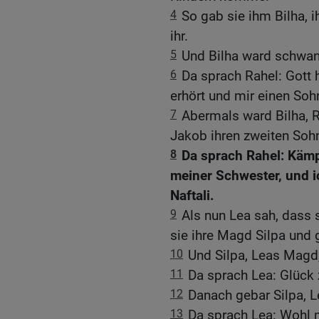
4
So gab sie ihm Bilha, 
ihr.
5
Und Bilha ward schwan
6
Da sprach Rahel: Gott 
erhört und mir einen Soh
7
Abermals ward Bilha, 
Jakob ihren zweiten Soh
8
Da sprach Rahel: Kämp
meiner Schwester, und i
Naftali.
9
Als nun Lea sah, dass 
sie ihre Magd Silpa und 
10
Und Silpa, Leas Magd
11
Da sprach Lea: Glück 
12
Danach gebar Silpa, 
13
Da sprach Lea: Wohl m