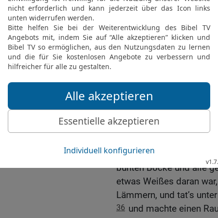
was ich dir sage, so wil
hüten.
32
Ich will heute durch 
alle gefleckten und bunt
und die bunten und gefl
gefleckt sein wird, das s
33
So wird meine Redlic
kommst wegen meines Lo
unter den Ziegen und nic
Lämmern, das gelte als 
34
Da sprach Laban: Wohl
35
Und er sonderte an j
bunten Böcke und alle ge
etwas Weißes daran war,
Lämmern, und tat’s unte
36
und machte einen Raum