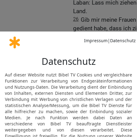
Laban: Lass mich ziehen
Land.
26
Gib mir meine Frauen 
gedient habe, dass ich zi
habe.
27
Laban sprach zu ihm:
finden. Ich spüre, dass 
28
Bestimme den Lohn, de
29
Er aber sprach zu ihm:
was aus deinem Vieh gew
30
Du hattest wenig, ehe
einer großen Menge, und
meiner Schritte. Und nun
sorgen?
31
Er aber sprach: Was s
Du sollst mir gar nichts 