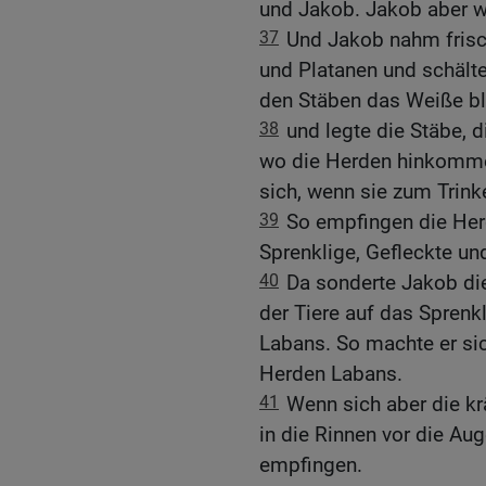
und Jakob. Jakob aber w
37
Und Jakob nahm fris
und Platanen und schälte
den Stäben das Weiße b
38
und legte die Stäbe, di
wo die Herden hinkommen
sich, wenn sie zum Trin
39
So empfingen die Her
Sprenklige, Gefleckte un
40
Da sonderte Jakob die
der Tiere auf das Sprenk
Labans. So machte er sic
Herden Labans.
41
Wenn sich aber die krä
in die Rinnen vor die Au
empfingen.