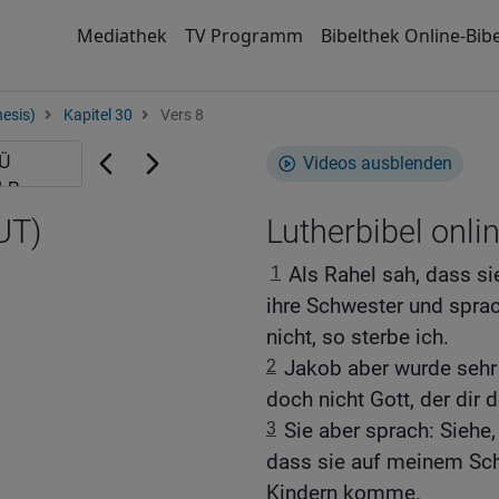
Mediathek
TV Programm
Bibelthek Online-Bibe
esis)
Kapitel 30
Vers 8
Videos ausblenden
UT)
Lutherbibel onli
1
Als Rahel sah, dass si
ihre Schwester und sprac
nicht, so sterbe ich.
2
Jakob aber wurde sehr 
doch nicht Gott, der dir 
3
Sie aber sprach: Siehe,
dass sie auf meinem Sch
Kindern komme.