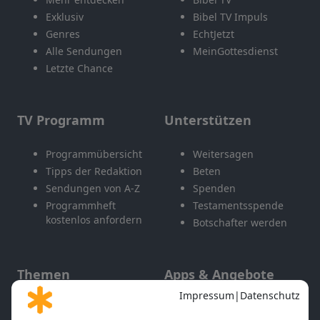
Exklusiv
Bibel TV Impuls
Genres
EchtJetzt
Alle Sendungen
MeinGottesdienst
Letzte Chance
TV Programm
Unterstützen
Programmübersicht
Weitersagen
Tipps der Redaktion
Beten
Sendungen von A-Z
Spenden
Programmheft
Testamentsspende
kostenlos anfordern
Botschafter werden
Themen
Apps & Angebote
Gott und Bibel erklärt
Newsletter