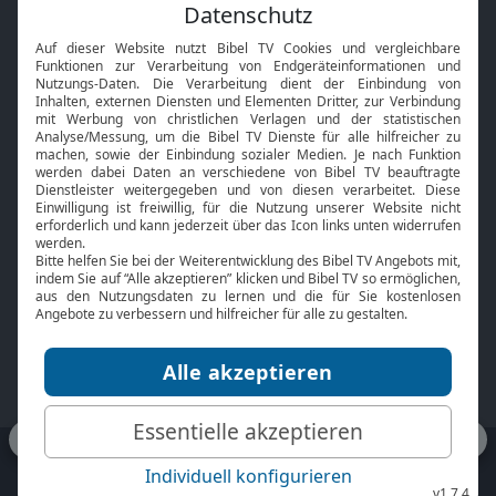
Feiertage
Mobile App
Interviews
Kids App
Neuigkeiten
Smart TV
HbbTV
Bibelthek Online-Bibel
Nächster Gottesdienst
Bibel TV
Service
Über uns
Kontakt
Jobs
TV-Empfang
Presse
FAQ
Mediadaten
bibeltv.de:
Impressum
Datenschutz
Nutzungsbedingungen
Fakten Bibel TV App