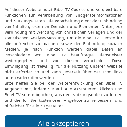
wohnen und ein Volk mit
männlich unter uns ist, b
beschnitten sind.
23
Ihr Vieh und ihre Güte
unser sein? So wollen wir
uns wohnen.
24
Und sie gehorchten 
alle, die zum Tor seiner 
männlich war, ließ sich 
und ein ging.
25
Aber am dritten Tage,
zwei Söhne Jakobs Simeon
jeder sein Schwert und üb
erschlugen alles, was mä
26
und erschlugen auch 
Schärfe des Schwerts u