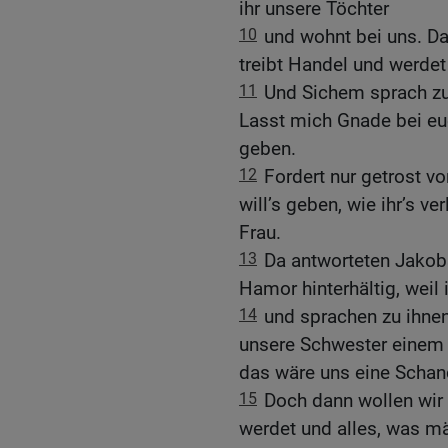
ihr unsere Töchter
10
und wohnt bei uns. Da
treibt Handel und werdet
11
Und Sichem sprach zu 
Lasst mich Gnade bei euch
geben.
12
Fordert nur getrost v
will’s geben, wie ihr’s v
Frau.
13
Da antworteten Jako
Hamor hinterhältig, weil
14
und sprachen zu ihnen
unsere Schwester einem
das wäre uns eine Schan
15
Doch dann wollen wir 
werdet und alles, was män