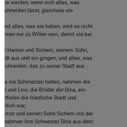
 uns werden, wenn sich alles, was
eschneiden lässt, gleichwie sie
r und alles, was sie haben, wird es nicht
 ihnen nur zu Willen sein, damit sie bei
dem Hamor und Sichem, seinem Sohn,
Stadt aus und ein gingen, und alles, was
beschneiden, das zu seiner Stadt aus
 als sie Schmerzen hatten, nahmen die
 und Levi, die Brüder der Dina, ein
erfielen die friedliche Stadt und
nnlich war,
Hamor und seinen Sohn Sichem mit der
nd nahmen ihre Schwester Dina aus dem