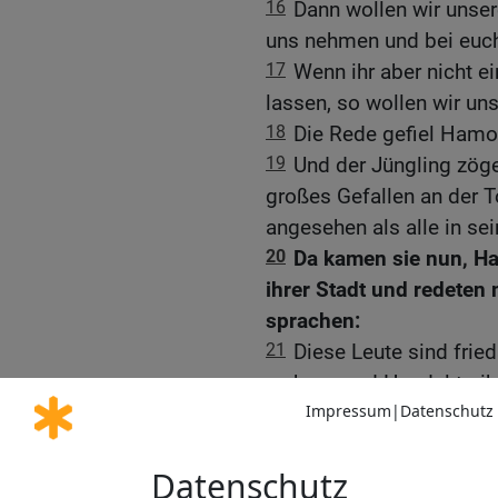
16
Dann wollen wir unser
uns nehmen und bei euch
17
Wenn ihr aber nicht e
lassen, so wollen wir u
18
Die Rede gefiel Hamo
19
Und der Jüngling zöger
großes Gefallen an der 
angesehen als alle in se
20
Da kamen sie nun, H
ihrer Stadt und redeten
sprachen:
21
Diese Leute sind frie
wohnen und Handel treibe
wollen uns ihre Töchter
Töchter geben.
22
Aber nur dann wollen s