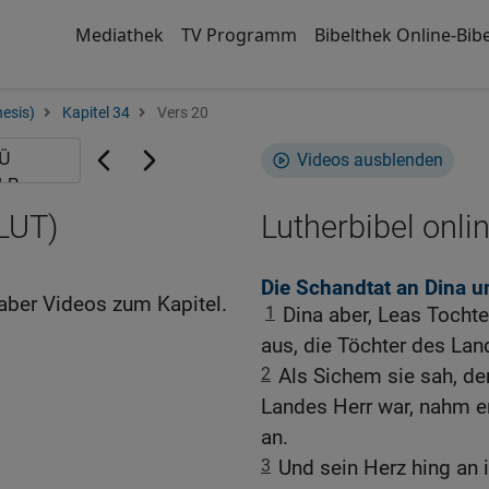
Mediathek
TV Programm
Bibelthek Online-Bibe
esis)
Kapitel 34
Vers 20
Videos ausblenden
(LUT)
Lutherbibel onli
Die Schandtat an Dina 
aber Videos zum Kapitel.
1
Dina aber, Leas Tochte
aus, die Töchter des Lan
2
Als Sichem sie sah, de
Landes Herr war, nahm er 
an.
3
Und sein Herz hing an 