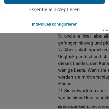
Hause Sichems und ging
27
Da kamen die Söhne J
plünderten die Stadt, we
28
und nahmen ihre Schaf
und auf dem Felde war
29
und alle ihre Habe; al
gefangen hinweg und plü
30
Aber Jakob sprach zu 
Unglück gestürzt und st
dieses Landes, den Kanaa
wenige Leute. Wenn sie 
werden sie mich erschla
Hause.
31
Sie antworteten aber:
wie an einer Hure handel
Die Bibel nach Martin Luthers Übersetz