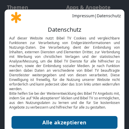
Themen
Apps & Angebote
Gott und Bibel erklärt
Newsletter
Feiertage
Mobile App
Interviews
Kids App
Neuigkeiten
Smart TV
HbbTV
Bibelthek Online-Bibel
Nächster Gottesdienst
Bibel TV
Service
Über uns
Kontakt
Jobs
TV-Empfang
Presse
FAQ
Mediadaten