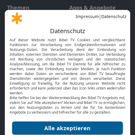
Themen
Apps & Angebote
Gott und Bibel erklärt
Newsletter
Feiertage
Mobile App
Interviews
Kids App
Neuigkeiten
Smart TV
HbbTV
Bibelthek Online-Bibel
Nächster Gottesdienst
Bibel TV
Service
Über uns
Kontakt
Jobs
TV-Empfang
Presse
FAQ
Mediadaten