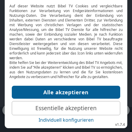
Interviews
Kids App
Neuigkeiten
Smart TV
HbbTV
Bibelthek Online-Bibel
Nächster Gottesdienst
Bibel TV
Service
Über uns
Kontakt
Jobs
TV-Empfang
Presse
FAQ
Mediadaten
bibeltv.de:
Impressum
Datenschutz
Nutzungsbedingungen