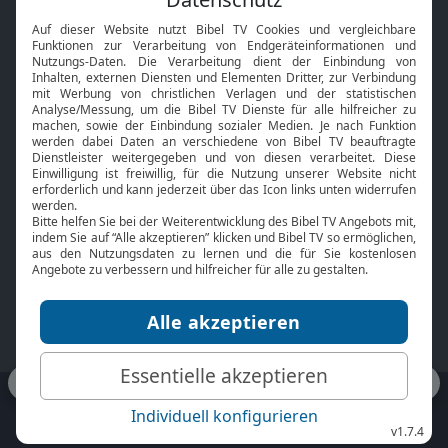
Interviews
Kids App
Neuigkeiten
Smart TV
HbbTV
Bibelthek Online-Bibel
Nächster Gottesdienst
Bibel TV
Service
Über uns
Kontakt
Jobs
TV-Empfang
Presse
FAQ
Mediadaten
bibeltv.de:
Impressum
Datenschutz
Nutzungsbedingungen
Fakten Bibel TV App