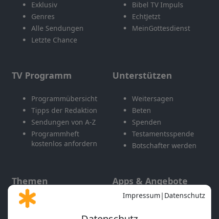
Exklusiv
Bibel TV Impuls
Genres
EchtJetzt
Alle Sendungen
MeinGottesdienst
Letzte Chance
TV Programm
Unterstützen
Programmübersicht
Weitersagen
Tipps der Redaktion
Beten
Sendungen von A-Z
Spenden
Programmheft
Testamentsspende
kostenlos anfordern
Botschafter werden
Themen
Apps & Angebote
Gott und Bibel erklärt
Newsletter
Feiertage
Mobile App