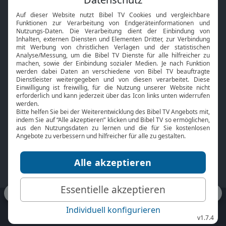
Interviews
Kids App
Neuigkeiten
Smart TV
HbbTV
Bibelthek Online-Bibel
Nächster Gottesdienst
Bibel TV
Service
Über uns
Kontakt
Jobs
TV-Empfang
Presse
FAQ
Mediadaten
bibeltv.de:
Impressum
Datenschutz
Nutzungsbedingungen