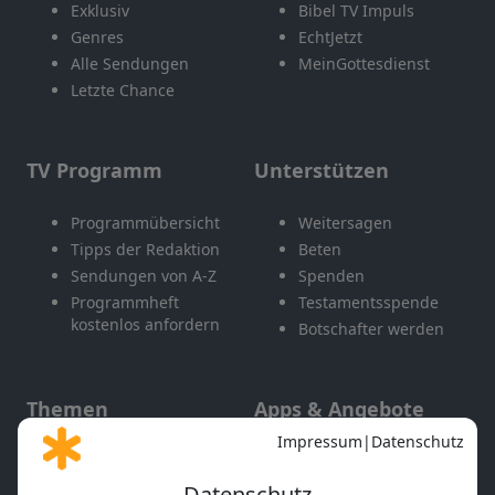
Exklusiv
Bibel TV Impuls
Genres
EchtJetzt
Alle Sendungen
MeinGottesdienst
Letzte Chance
TV Programm
Unterstützen
Programmübersicht
Weitersagen
Tipps der Redaktion
Beten
Sendungen von A-Z
Spenden
Programmheft
Testamentsspende
kostenlos anfordern
Botschafter werden
Themen
Apps & Angebote
Gott und Bibel erklärt
Newsletter
Feiertage
Mobile App