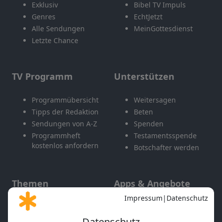
Exklusiv
Bibel TV Impuls
Genres
EchtJetzt
Alle Sendungen
MeinGottesdienst
Letzte Chance
TV Programm
Unterstützen
Programmübersicht
Weitersagen
Tipps der Redaktion
Beten
Sendungen von A-Z
Spenden
Programmheft
Testamentsspende
kostenlos anfordern
Botschafter werden
Themen
Apps & Angebote
Gott und Bibel erklärt
Newsletter
Feiertage
Mobile App