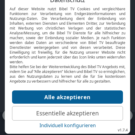
Interviews
Kids App
Neuigkeiten
Smart TV
HbbTV
Bibelthek Online-Bibel
Nächster Gottesdienst
Bibel TV
Service
Über uns
Kontakt
Jobs
TV-Empfang
Presse
FAQ
Mediadaten
bibeltv.de:
Impressum
Datenschutz
Nutzungsbedingungen
Fakten Bibel TV App