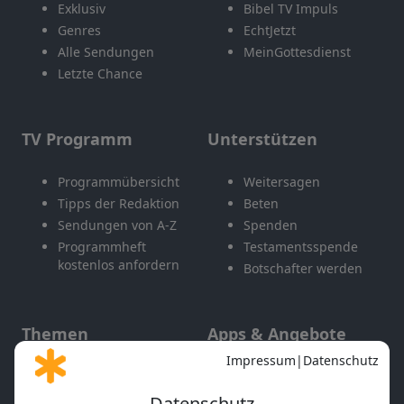
Exklusiv
Bibel TV Impuls
Genres
EchtJetzt
Alle Sendungen
MeinGottesdienst
Letzte Chance
TV Programm
Unterstützen
Programmübersicht
Weitersagen
Tipps der Redaktion
Beten
Sendungen von A-Z
Spenden
Programmheft
Testamentsspende
kostenlos anfordern
Botschafter werden
Themen
Apps & Angebote
Gott und Bibel erklärt
Newsletter
Feiertage
Mobile App