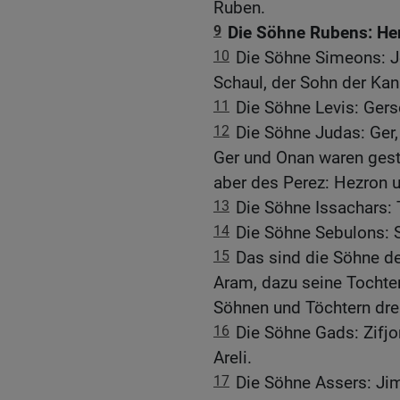
Ruben.
9
Die Söhne Rubens: Hen
10
Die Söhne Simeons: J
Schaul, der Sohn der Kan
11
Die Söhne Levis: Gers
12
Die Söhne Judas: Ger,
Ger und Onan waren ges
aber des Perez: Hezron 
13
Die Söhne Issachars:
14
Die Söhne Sebulons: S
15
Das sind die Söhne de
Aram, dazu seine Tochte
Söhnen und Töchtern dr
16
Die Söhne Gads: Zifjo
Areli.
17
Die Söhne Assers: Jim