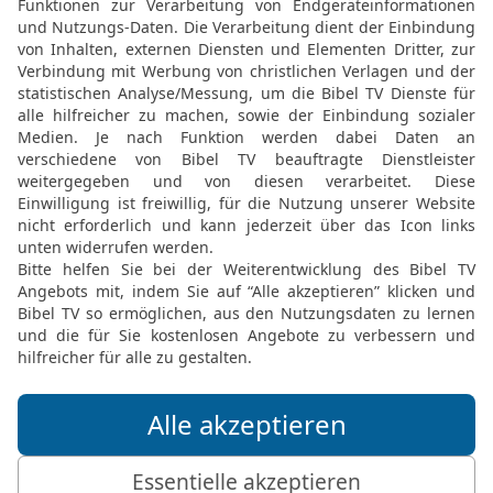
26
Alle Nachkommen, di
waren sechsundsechzig,
Söhne.
27
Die Söhne Josefs, die
sodass alle zusammen v
kamen, siebzig waren.
Jakobs Wiedersehen mit
28
Und Jakob sandte Juda
ihm Goschen anwiese. S
29
Da spannte Josef sei
Vater Israel entgegen nac
ihm um den Hals und wei
30
Da sprach Israel zu Jo
nachdem ich dein Angesi
31
Josef sprach zu seine
Ich will hinaufziehen u