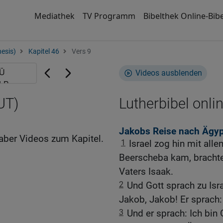
Mediathek
TV Programm
Bibelthek Online-Bibe
esis)
Kapitel 46
Vers 9
Videos ausblenden
UT)
Lutherbibel onli
Jakobs Reise nach Ägyp
aber Videos zum Kapitel.
1
Israel zog hin mit alle
Beerscheba kam, brachte
Vaters Isaak.
2
Und Gott sprach zu Isr
Jakob, Jakob! Er sprach: 
3
Und er sprach: Ich bin 