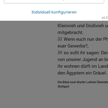
sprechen: Meine Brüder 
gekommen aus dem Lan
32
und sind Viehhirten, d
Kleinvieh und Großvieh u
mitgebracht.
33
Wenn euch nun der Ph
euer Gewerbe?,
34
so sollt ihr sagen: De
von unserer Jugend an bis
ihr wohnen dürft im Land
den Ägyptern ein Gräuel.
Die Bibel nach Martin Luthers Übersetz
Stuttgart