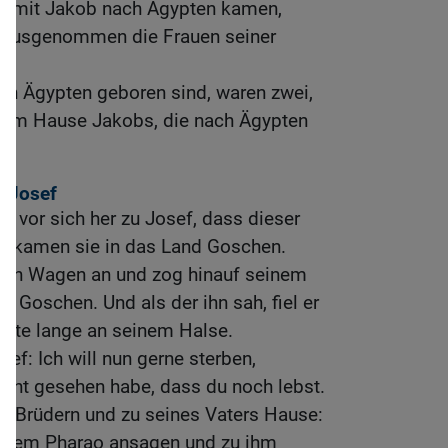
e mit Jakob nach Ägypten kamen,
 ausgenommen die Frauen seiner
 in Ägypten geboren sind, waren zwei,
om Hause Jakobs, die nach Ägypten
 Josef
 vor sich her zu Josef, dass dieser
o kamen sie in das Land Goschen.
nen Wagen an und zog hinauf seinem
h Goschen. Und als der ihn sah, fiel er
nte lange an seinem Halse.
sef: Ich will nun gerne sterben,
cht gesehen habe, dass du noch lebst.
n Brüdern und zu seines Vaters Hause:
nd dem Pharao ansagen und zu ihm