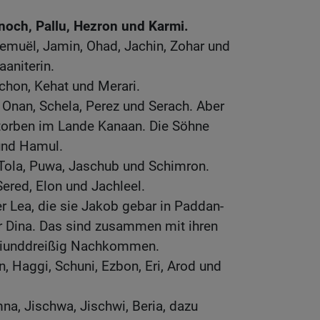
och, Pallu, Hezron und Karmi.
emuël, Jamin, Ohad, Jachin, Zohar und
aaniterin.
chon, Kehat und Merari.
 Onan, Schela, Perez und Serach. Aber
torben im Lande Kanaan. Die Söhne
und Hamul.
 Tola, Puwa, Jaschub und Schimron.
ered, Elon und Jachleel.
r Lea, die sie Jakob gebar in Paddan-
r Dina. Das sind zusammen mit ihren
eiunddreißig Nachkommen.
n, Haggi, Schuni, Ezbon, Eri, Arod und
na, Jischwa, Jischwi, Beria, dazu