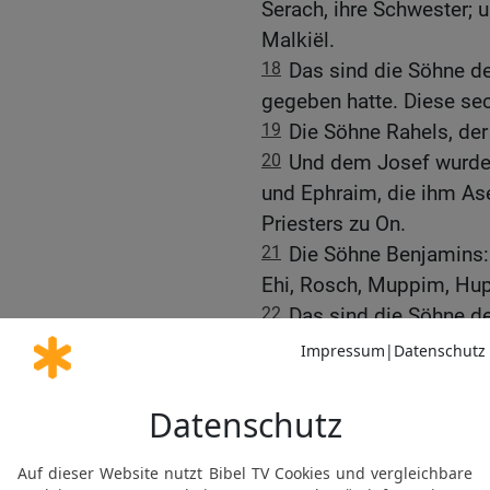
Serach, ihre Schwester; 
Malkiël.
18
Das sind die Söhne de
gegeben hatte. Diese se
19
Die Söhne Rahels, de
20
Und dem Josef wurde
und Ephraim, die ihm Ase
Priesters zu On.
21
Die Söhne Benjamins:
Ehi, Rosch, Muppim, Hu
22
Das sind die Söhne de
insgesamt vierzehn.
23
Der Sohn Dans: Schu
24
Die Söhne Naftalis: Ja
25
Das sind die Söhne de
gegeben hatte. Diese si