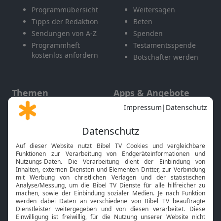
Programmübersicht
Weitersagen
Tipps der Redaktion
Beten
Sendungen von A-Z
Spenden
Programmheft
Testamentsspende
kostenlos anfordern
Botschafter werden
Themen
Apps & Angebote
Gott und Bibel erklärt
Newsletter
Feiertage
Mobile App
Interviews
Kids App
Neuigkeiten
Smart TV
HbbTV
Bibelthek Online-Bibel
Nächster Gottesdienst