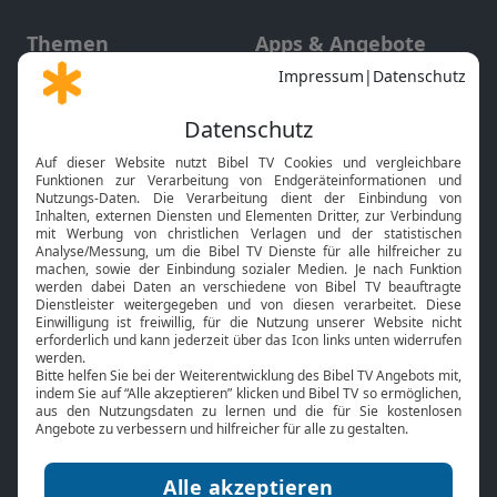
Themen
Apps & Angebote
Gott und Bibel erklärt
Newsletter
Feiertage
Mobile App
Interviews
Kids App
Neuigkeiten
Smart TV
HbbTV
Bibelthek Online-Bibel
Nächster Gottesdienst
Bibel TV
Service
Über uns
Kontakt
Jobs
TV-Empfang
Presse
FAQ
Mediadaten