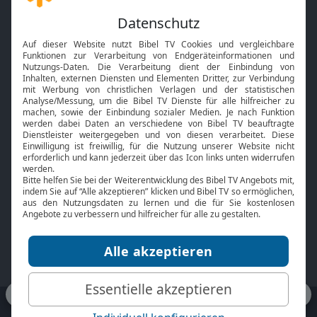
Gott und Bibel erklärt
Newsletter
Feiertage
Mobile App
Interviews
Kids App
Neuigkeiten
Smart TV
HbbTV
Bibelthek Online-Bibel
Nächster Gottesdienst
Bibel TV
Service
Über uns
Kontakt
Jobs
TV-Empfang
Presse
FAQ
Mediadaten
bibeltv.de:
Impressum
Datenschutz