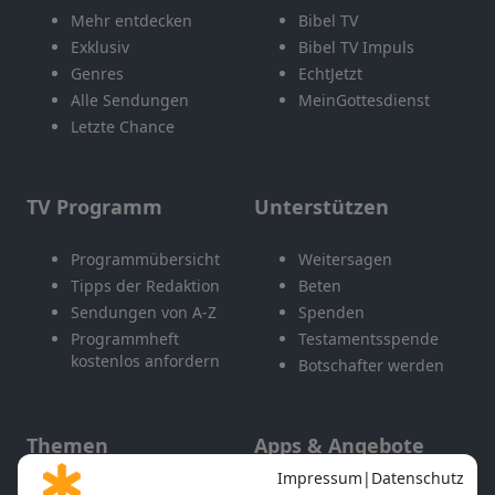
Mehr entdecken
Bibel TV
Exklusiv
Bibel TV Impuls
Genres
EchtJetzt
Alle Sendungen
MeinGottesdienst
Letzte Chance
TV Programm
Unterstützen
Programmübersicht
Weitersagen
Tipps der Redaktion
Beten
Sendungen von A-Z
Spenden
Programmheft
Testamentsspende
kostenlos anfordern
Botschafter werden
Themen
Apps & Angebote